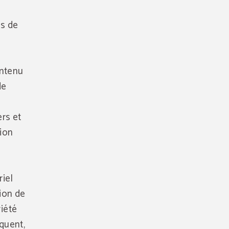
es de
ontenu
de
ers et
tion
riel
tion de
riété
équent,