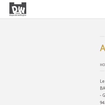
Avis juridique de l'Hotel Duque de Wellington - Site Officiel
A
Le
BA
- 
94