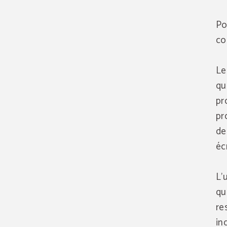
Po
co
Le
qu
pr
pr
de
éc
L'
qu
re
in