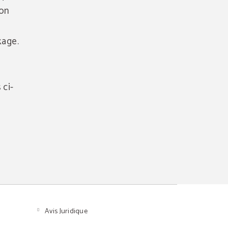
ion
kage.
 ci-
Avis Juridique