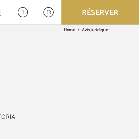
RÉSERVER
FR
Avis Juridique
Home
Español
English
ITORIA